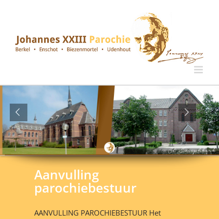
Ga
naar
inhoud
Aanvulling
parochiebestuur
AANVULLING PAROCHIEBESTUUR Het