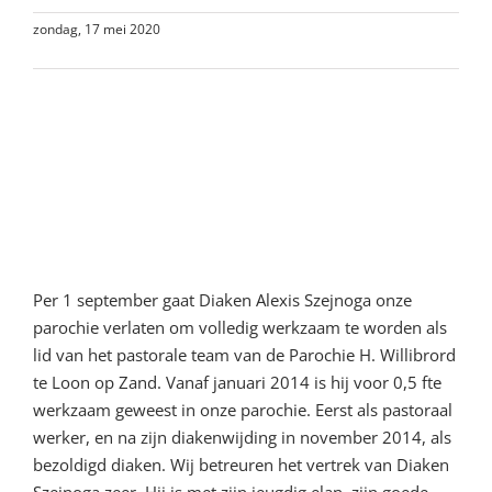
zondag, 17 mei 2020
Lees meer
Van het parochiebestuur:
Diaken Alexis Szejnoga
vertrekt uit H. Paus Johannes
XXIII Parochie
Per 1 september gaat Diaken Alexis Szejnoga onze
parochie verlaten om volledig werkzaam te worden als
lid van het pastorale team van de Parochie H. Willibrord
te Loon op Zand. Vanaf januari 2014 is hij voor 0,5 fte
werkzaam geweest in onze parochie. Eerst als pastoraal
werker, en na zijn diakenwijding in november 2014, als
bezoldigd diaken. Wij betreuren het vertrek van Diaken
Szejnoga zeer. Hij is met zijn jeugdig elan, zijn goede