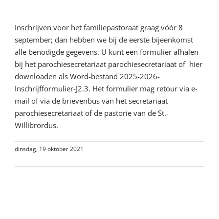
Inschrijven Johannes 2.3
Inschrijven voor het familiepastoraat graag vóór 8
september; dan hebben we bij de eerste bijeenkomst
alle benodigde gegevens. U kunt een formulier afhalen
bij het parochiesecretariaat parochiesecretariaat of hier
downloaden als Word-bestand 2025-2026-
Inschrijfformulier-J2.3. Het formulier mag retour via e-
mail of via de brievenbus van het secretariaat
parochiesecretariaat of de pastorie van de St.-
Willibrordus.
dinsdag, 19 oktober 2021
Lees meer
Aanstaande benoeming oud-
pastoor Juan van Eijk te