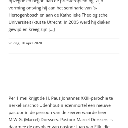
opzegde en begon aan de priesteropleiding. Zijn
vorming ontving hij aan het seminarie van ’s-
Hertogenbosch en aan de Katholieke Theologische
Universiteit (ktu) te Utrecht. In 2005 werd hij diaken
gewijd en kreeg zijn [...]
vrijdag, 10 april 2020
Lees meer
Van het parochiebestuur:
benoeming nieuwe pastoor
Per 1 mei krijgt de H. Paus Johannes XXIII-parochie te
Berkel-Enschot-Udenhout-Biezenmortel een nieuwe
pastoor in de persoon van de zeereerwaarde heer
M.W.G. (Marcel) Dorssers. Pastoor Marcel Dorssers is
daarmee de opvolger van pastoor Juan van Eijk, die