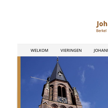
Ga
naar
inhoud
WELKOM
VIERINGEN
JOHANN