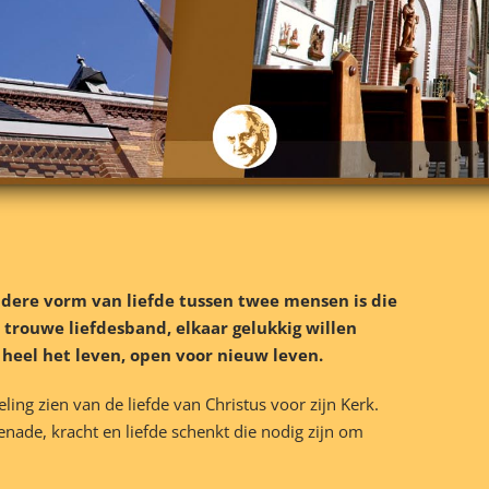
ndere vorm van liefde tussen twee mensen is die
trouwe liefdesband, elkaar gelukkig willen
 heel het leven, open voor nieuw leven.
ling zien van de liefde van Christus voor zijn Kerk.
nade, kracht en liefde schenkt die nodig zijn om