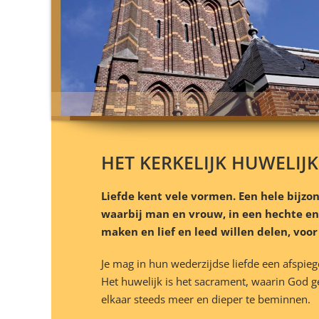
HET KERKELIJK HUWELIJK
Liefde kent vele vormen. Een hele bijzo
waarbij man en vrouw, in een hechte en 
maken en lief en leed willen delen, voor
Je mag in hun wederzijdse liefde een afspiege
Het huwelijk is het sacrament, waarin God ge
elkaar steeds meer en dieper te beminnen.