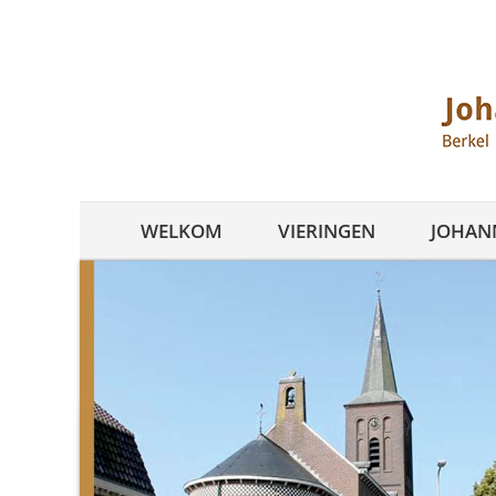
Ga
naar
inhoud
WELKOM
VIERINGEN
JOHANN