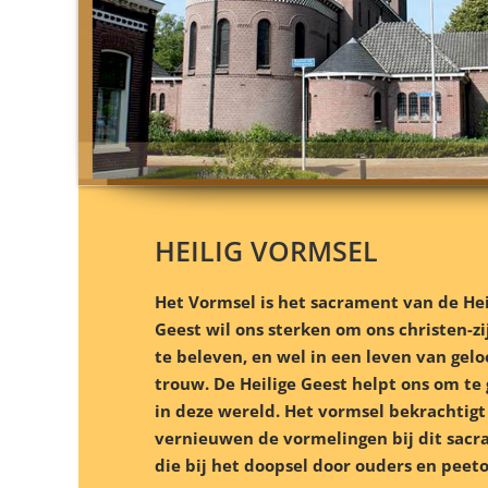
HEILIG VORMSEL
Het Vormsel is het sacrament van de Heil
Geest wil ons sterken om ons christen-z
te beleven, en wel in een leven van gelo
trouw. De Heilige Geest helpt ons om te
in deze wereld. Het vormsel bekrachtig
vernieuwen de vormelingen bij dit sacr
die bij het doopsel door ouders en peeto