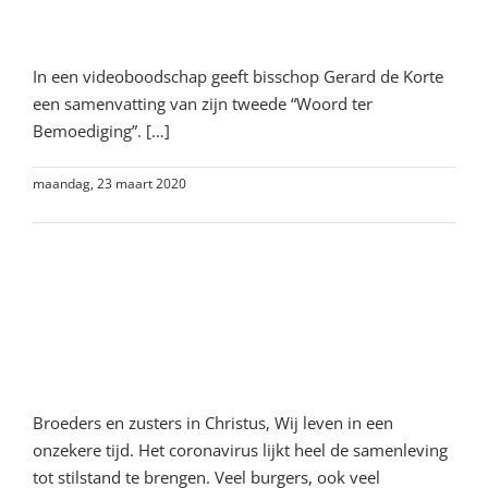
onzekere tijd
In een videoboodschap geeft bisschop Gerard de Korte
een samenvatting van zijn tweede “Woord ter
Bemoediging”. […]
maandag, 23 maart 2020
Lees meer
Woord van bemoediging:
Gezegend is hij die op de Heer
vertrouwt
Broeders en zusters in Christus, Wij leven in een
onzekere tijd. Het coronavirus lijkt heel de samenleving
tot stilstand te brengen. Veel burgers, ook veel