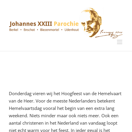
Ga
naar
inhoud
8e woord van bemoediging:
Het thuiskomen van Jezus en
Corona – Hemelvaart 2020
Donderdag vieren wij het Hoogfeest van de Hemelvaart
van de Heer. Voor de meeste Nederlanders betekent
Hemelvaartsdag vooral het begin van een extra lang
weekend. Niets minder maar ook niets meer. Ook een
aantal christenen in het Nederland van vandaag loopt
niet echt warm voor het feest. In ieder geval is het