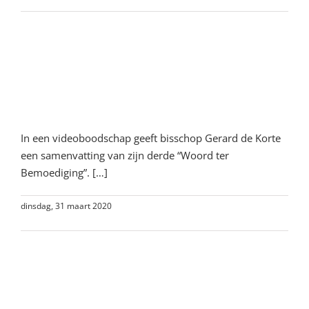
Lees meer
3e woord van bemoediging:
Beproefd maar niet zonder
hoop
In een videoboodschap geeft bisschop Gerard de Korte
een samenvatting van zijn derde “Woord ter
Bemoediging”. […]
dinsdag, 31 maart 2020
Lees meer
2e woord van bemoediging:
Vertrouwen houden in een