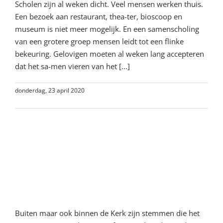
Scholen zijn al weken dicht. Veel mensen werken thuis.
Een bezoek aan restaurant, thea-ter, bioscoop en
museum is niet meer mogelijk. En een samenscholing
van een grotere groep mensen leidt tot een flinke
bekeuring. Gelovigen moeten al weken lang accepteren
dat het sa-men vieren van het [...]
donderdag, 23 april 2020
Lees meer
4e woord van bemoediging:
God en Corona: Straf van God?
Een beschouwing in het licht
van kruis en opstanding.
Buiten maar ook binnen de Kerk zijn stemmen die het