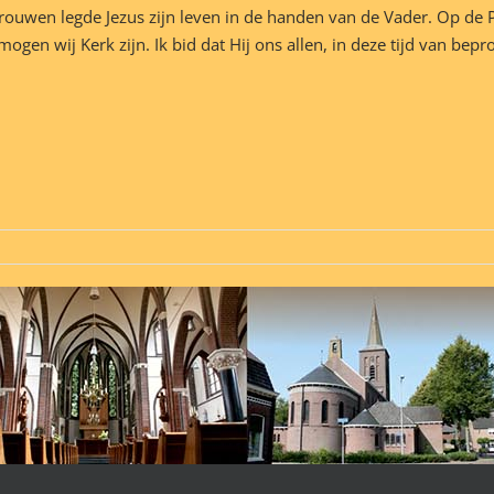
trouwen legde Jezus zijn leven in de handen van de Vader. Op de
gen wij Kerk zijn. Ik bid dat Hij ons allen, in deze tijd van be