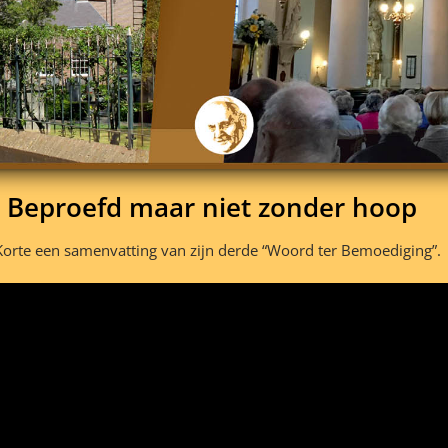
 Beproefd maar niet zonder hoop
Korte een samenvatting van zijn derde “Woord ter Bemoediging”.