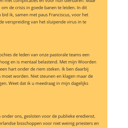
en met complicaties en voor hun dierbaren. Maar
m de crisis in goede banen te leiden. In dit
n bid ik, samen met paus Franciscus, voor het
 verspreiding van het sluipende virus in te
ochies de leden van onze pastorale teams een
k hoog en is mentaal belastend. Met mijn Woorden
 een hart onder de riem steken. Ik ben daarbij
an moet worden. Niet steunen en klagen maar de
n. Weet dat ik u meedraag in mijn dagelijks
onder ons, gesloten voor de publieke eredienst.
erlandse bisschoppen voor niet weinig priesters en