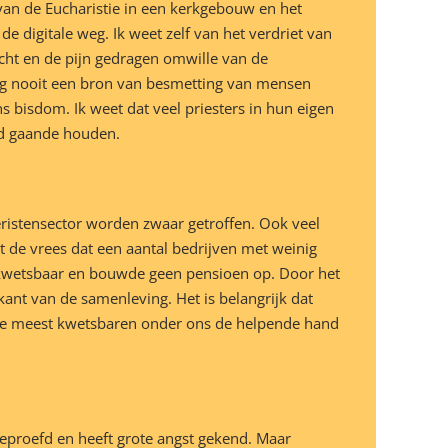
van de Eucharistie in een kerkgebouw en het
e digitale weg. Ik weet zelf van het verdriet van
cht en de pijn gedragen omwille van de
ag nooit een bron van besmetting van mensen
ns bisdom. Ik weet dat veel priesters in hun eigen
od gaande houden.
oeristensector worden zwaar getroffen. Ook veel
 de vrees dat een aantal bedrijven met weinig
al kwetsbaar en bouwde geen pensioen op. Door het
nt van de samenleving. Het is belangrijk dat
jk de meest kwetsbaren onder ons de helpende hand
beproefd en heeft grote angst gekend. Maar