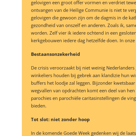
gelovigen een groot offer vormen en verdriet tew
ontvangen van de Heilige Communie is niet te vergel
gelovigen die gewoon zijn om de dagmis in de kat
gezondheid van onszelf en anderen. Zoals ik, sa
worden. Zelf vier ik iedere ochtend in een geslote
kerkgebouwen iedere dag hetzelfde doen. In onze
Bestaansonzekerheid
De crisis veroorzaakt bij niet weinig Nederlanders
winkeliers houden bij gebrek aan klandizie hun w
buffers het loodje zal leggen. Bijzonder kwetsbaa
wegvallen van opdrachten komt een deel van hen a
parochies en parochiële caritasinstellingen de vi
bieden.
Tot slot: niet zonder hoop
In de komende Goede Week gedenken wij de laatste 