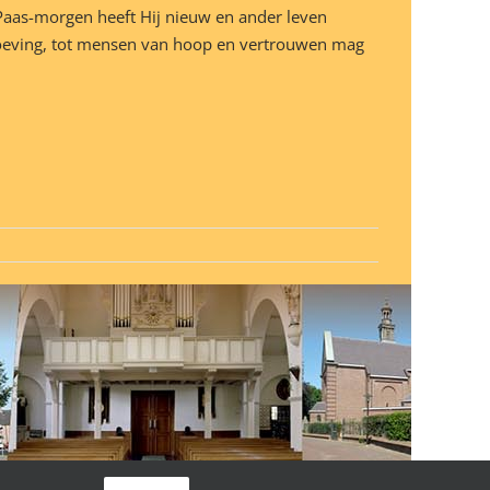
 Paas-morgen heeft Hij nieuw en ander leven
proeving, tot mensen van hoop en vertrouwen mag