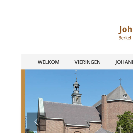
Ga
naar
inhoud
WELKOM
VIERINGEN
JOHANN