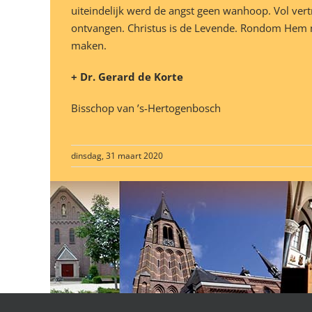
uiteindelijk werd de angst geen wanhoop. Vol ver
ontvangen. Christus is de Levende. Rondom Hem mo
maken.
+ Dr. Gerard de Korte
Bisschop van ’s-Hertogenbosch
dinsdag, 31 maart 2020