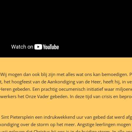
g. Wij mogen dan ook blij zijn met alles wat ons kan bemoedigen. 
t, het hoogfeest van de Aankondiging van de Heer, heeft hij, in v
Heren gebeden. Een prachtig oecumenisch initiatief waar miljoe
werkers het Onze Vader gebeden. In deze tijd van crisis en bepro
g Sint Pietersplein een indrukwekkend uur van gebed dat werd af
ondiging over de storm op het meer. Angstige leerlingen mogen e
ij geloven dat Christus bij ons is in de huidige storm. In alle a