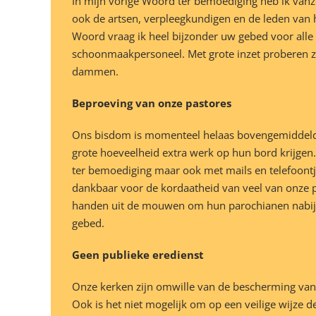
In mijn vorige Woord ter bemoediging heb ik van
ook de artsen, verpleegkundigen en de leden van h
Woord vraag ik heel bijzonder uw gebed voor alle 
schoonmaakpersoneel. Met grote inzet proberen zij
dammen.
Beproeving van onze pastores
Ons bisdom is momenteel helaas bovengemiddeld do
grote hoeveelheid extra werk op hun bord krijgen
ter bemoediging maar ook met mails en telefoontjes
dankbaar voor de kordaatheid van veel van onze p
handen uit de mouwen om hun parochianen nabij t
gebed.
Geen publieke eredienst
Onze kerken zijn omwille van de bescherming van
Ook is het niet mogelijk om op een veilige wijze 