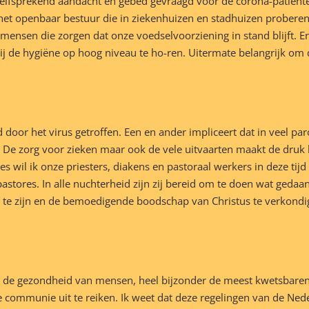
zelfsprekend aandacht en gebed gevraagd voor de corona-patiënt
et openbaar bestuur die in ziekenhuizen en stadhuizen proberen o
mensen die zorgen dat onze voedselvoorziening in stand blijft. E
 de hygiëne op hoog niveau te ho-ren. Uitermate belangrijk om de
or het virus getroffen. Een en ander impliceert dat in veel par
. De zorg voor zieken maar ook de vele uitvaarten maakt de dru
 wil ik onze priesters, diakens en pastoraal werkers in deze tijd
astores. In alle nuchterheid zijn zij bereid om te doen wat geda
e zijn en de bemoedigende boodschap van Christus te verkondige
 de gezondheid van mensen, heel bijzonder de meest kwetsbaren 
de communie uit te reiken. Ik weet dat deze regelingen van de Ned