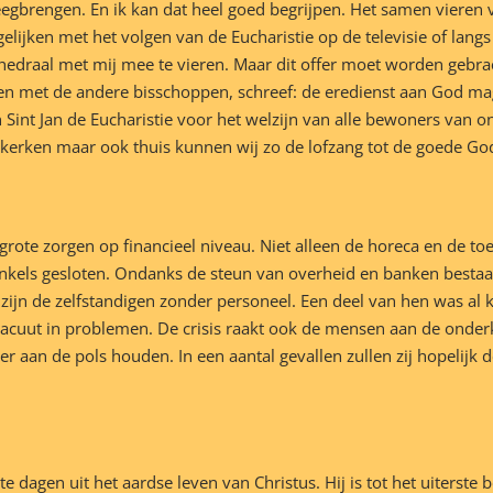
eegbrengen. En ik kan dat heel goed begrijpen. Het samen vieren 
ijken met het volgen van de Eucharistie op de televisie of langs d
hedraal met mij mee te vieren. Maar dit offer moet worden gebra
men met de andere bisschoppen, schreef: de eredienst aan God m
n Sint Jan de Eucharistie voor het welzijn van alle bewoners van o
 kerken maar ook thuis kunnen wij zo de lofzang tot de goede G
 grote zorgen op financieel niveau. Niet alleen de horeca en de t
inkels gesloten. Ondanks de steun van overheid en banken bestaat
r zijn de zelfstandigen zonder personeel. Een deel van hen was 
cuut in problemen. De crisis raakt ook de mensen aan de onderka
nger aan de pols houden. In een aantal gevallen zullen zij hopeli
dagen uit het aardse leven van Christus. Hij is tot het uiterste 