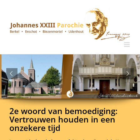
Ga
naar
inhoud
2e woord van bemoediging:
Vertrouwen houden in een
onzekere tijd