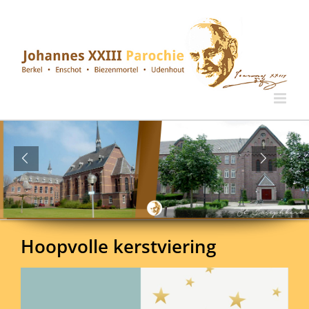
Ga
naar
inhoud
Hoopvolle kerstviering