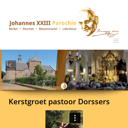
Ga
naar
inhoud
Kerstgroet pastoor Dorssers