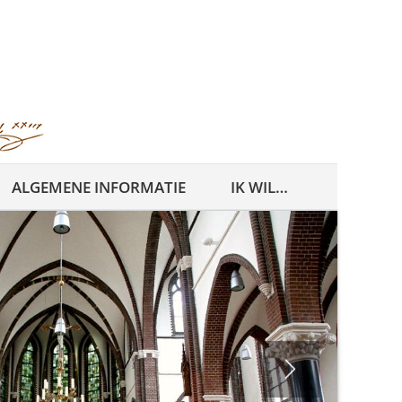
ALGEMENE INFORMATIE
IK WIL…