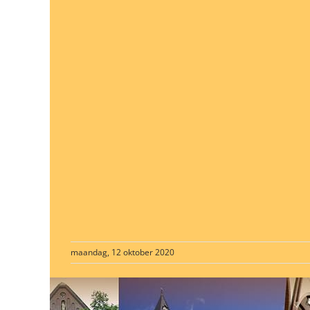
maandag, 12 oktober 2020