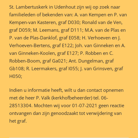
St. Lambertuskerk in Udenhout zijn wij op zoek naar
familieleden of bekenden van: A. van Kempen en P. van
Kempen-van Kasteren, graf D030; Ronald van de Ven,
graf D059; M. Leemans, graf D111; M.A. van de Plas en
P. van de Plas-Danklof, graf E058; H. Verhoeven en J.
Verhoeven-Bertens, graf E122; Joh. van Ginneken en A.
van Ginneken-Koolen, graf E127; P. Robben en C.
Robben-Boom, graf Ga021; Ant. Dungelman, graf
Gb108; R. Leermakers, graf I055; J. van Grinsven, graf
H050;
Indien u informatie heeft, wilt u dan contact opnemen
met de heer P. Valk (kerkhofbeheerder) tel. 06-
28513304. Mochten wij voor 01-07-2021 geen reactie
ontvangen dan zijn genoodzaakt tot verwijdering van
het graf.