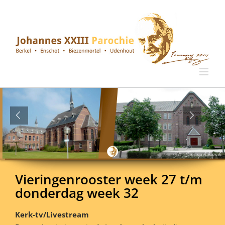
Ga
naar
inhoud
Vieringenrooster week 27 t/m
donderdag week 32
Kerk-tv/Livestream