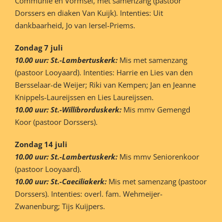
Communie en Vormsel, met samenzang (pastoor
Dorssers en diaken Van Kuijk). Intenties: Uit
dankbaarheid, Jo van Iersel-Priems.
Zondag 7 juli
10.00 uur: St.-Lambertuskerk:
Mis met samenzang
(pastoor Looyaard). Intenties: Harrie en Lies van den
Bersselaar-de Weijer; Riki van Kempen; Jan en Jeanne
Knippels-Laureijssen en Lies Laureijssen.
10.00 uur: St.-Willibrorduskerk:
Mis mmv Gemengd
Koor (pastoor Dorssers).
Zondag 14 juli
10.00 uur: St.-Lambertuskerk:
Mis mmv Seniorenkoor
(pastoor Looyaard).
10.00 uur: St.-Caeciliakerk:
Mis met samenzang (pastoor
Dorssers). Intenties: overl. fam. Wehmeijer-
Zwanenburg; Tijs Kuijpers.