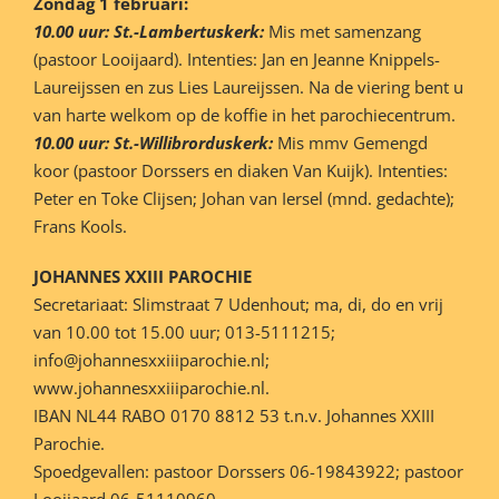
Zondag 1 februari:
10.00 uur: St.-Lambertuskerk:
Mis met samenzang
(pastoor Looijaard). Intenties: Jan en Jeanne Knippels-
Laureijssen en zus Lies Laureijssen. Na de viering bent u
van harte welkom op de koffie in het parochiecentrum.
10.00 uur: St.-Willibrorduskerk:
Mis mmv Gemengd
koor (pastoor Dorssers en diaken Van Kuijk). Intenties:
Peter en Toke Clijsen; Johan van Iersel (mnd. gedachte);
Frans Kools.
JOHANNES XXIII PAROCHIE
Secretariaat: Slimstraat 7 Udenhout; ma, di, do en vrij
van 10.00 tot 15.00 uur; 013-5111215;
info@johannesxxiiiparochie.nl;
www.johannesxxiiiparochie.nl.
IBAN NL44 RABO 0170 8812 53 t.n.v. Johannes XXIII
Parochie.
Spoedgevallen: pastoor Dorssers 06-19843922; pastoor
Looijaard 06-51110960.