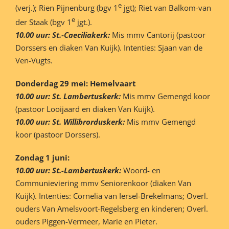
e
(verj.); Rien Pijnenburg (bgv 1
jgt); Riet van Balkom-van
e
der Staak (bgv 1
jgt.).
10.00 uur: St.-Caeciliakerk:
Mis mmv Cantorij (pastoor
Dorssers en diaken Van Kuijk). Intenties: Sjaan van de
Ven-Vugts.
Donderdag 29 mei: Hemelvaart
10.00 uur: St. Lambertuskerk:
Mis mmv Gemengd koor
(pastoor Looijaard en diaken Van Kuijk).
10.00 uur: St. Willibrorduskerk:
Mis mmv Gemengd
koor (pastoor Dorssers).
Zondag 1 juni:
10.00 uur: St.-Lambertuskerk:
Woord- en
Communieviering mmv Seniorenkoor (diaken Van
Kuijk). Intenties: Cornelia van Iersel-Brekelmans; Overl.
ouders Van Amelsvoort-Regelsberg en kinderen; Overl.
ouders Piggen-Vermeer, Marie en Pieter.