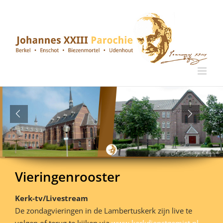
Ga
naar
inhoud
Vieringenrooster
Kerk-tv/Livestream
De zondagvieringen in de Lambertuskerk zijn live te
volgen of terug te kijken via
www.kerkdienstgemist.nl