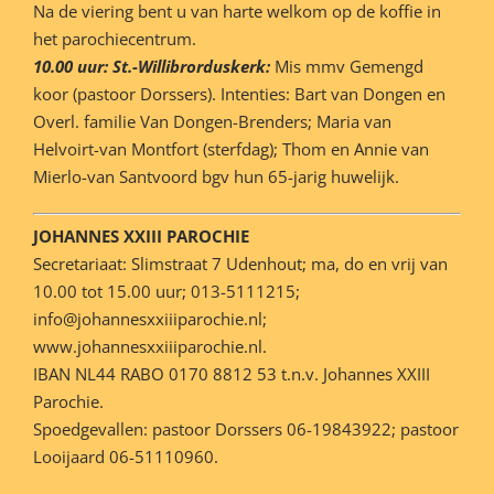
Na de viering bent u van harte welkom op de koffie in
het parochiecentrum.
10.00 uur: St.-Willibrorduskerk:
Mis mmv Gemengd
koor (pastoor Dorssers). Intenties: Bart van Dongen en
Overl. familie Van Dongen-Brenders; Maria van
Helvoirt-van Montfort (sterfdag); Thom en Annie van
Mierlo-van Santvoord bgv hun 65-jarig huwelijk.
JOHANNES XXIII PAROCHIE
Secretariaat: Slimstraat 7 Udenhout; ma, do en vrij van
10.00 tot 15.00 uur; 013-5111215;
info@johannesxxiiiparochie.nl;
www.johannesxxiiiparochie.nl.
IBAN NL44 RABO 0170 8812 53 t.n.v. Johannes XXIII
Parochie.
Spoedgevallen: pastoor Dorssers 06-19843922; pastoor
Looijaard 06-51110960.