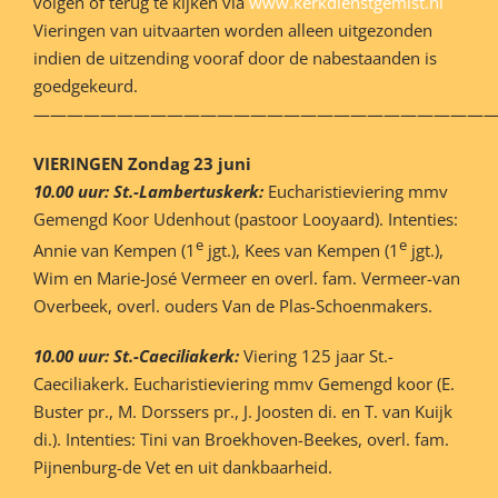
volgen of terug te kijken via
www.kerkdienstgemist.nl
Vieringen van uitvaarten worden alleen uitgezonden
indien de uitzending vooraf door de nabestaanden is
goedgekeurd.
———————————————————————————
VIERINGEN
Zondag 23 juni
10.00 uur: St.-Lambertuskerk:
Eucharistieviering mmv
Gemengd Koor Udenhout (pastoor Looyaard). Intenties:
e
e
Annie van Kempen (1
jgt.), Kees van Kempen (1
jgt.),
Wim en Marie-José Vermeer en overl. fam. Vermeer-van
Overbeek, overl. ouders Van de Plas-Schoenmakers.
10.00 uur: St.-Caeciliakerk:
Viering 125 jaar St.-
Caeciliakerk. Eucharistieviering mmv Gemengd koor (E.
Buster pr., M. Dorssers pr., J. Joosten di. en T. van Kuijk
di.). Intenties: Tini van Broekhoven-Beekes, overl. fam.
Pijnenburg-de Vet en uit dankbaarheid.