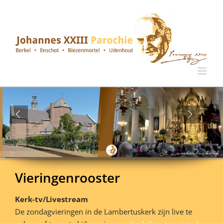
Ga
naar
inhoud
Vieringenrooster
Kerk-tv/Livestream
De zondagvieringen in de Lambertuskerk zijn live te