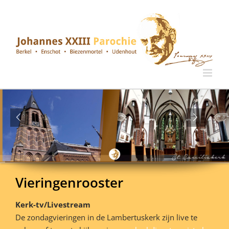
Ga
naar
inhoud
Vieringenrooster
Kerk-tv/Livestream
De zondagvieringen in de Lambertuskerk zijn live te