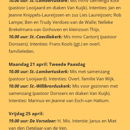
10.00 uur: St.-Lambertuskerk
:
Mis mmv Gemengd koor
(pastoor Looijaard en diaken Van Kuijk). Intenties: Jan en
Jeanne Knippels-Laureijssen en zus Lies Laureijssen; Rob
Lampe; Ben en Trudy Verdoes-van de Walle; Nelleke
Brekelmans-van Ginhoven en kleinzoon Thijs.
10.00 uur: St.-Caeciliakerk:
Mis mmv Cantorij (pastoor
Dorssers). Intenties: Frans Kools (jgt.) en overl.
familieleden.
Maandag 21 april: Tweede Paasdag
10.00 uur: St.-Lambertuskerk:
Mis met samenzang
(pastoor Looijaard). Intenties: Overl. familie Van Wijk.
10.00 uur: St.-Willibrorduskerk:
Mis voor gezinnen met
samenzang (pastoor Dorssers en diaken Van Kuijk).
Intenties: Marinus en Jeanne van Esch-van Hattum.
Vrijdag 25 april:
19.00 uur: De Vorselaer:
H. Mis. Intentie: Janus en Miet
van den Oetelaar-van de Ven.