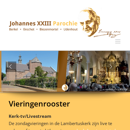
Ga
naar
inhoud
Vieringenrooster
Kerk-tv/Livestream
De zondagvieringen in de Lambertuskerk zijn live te