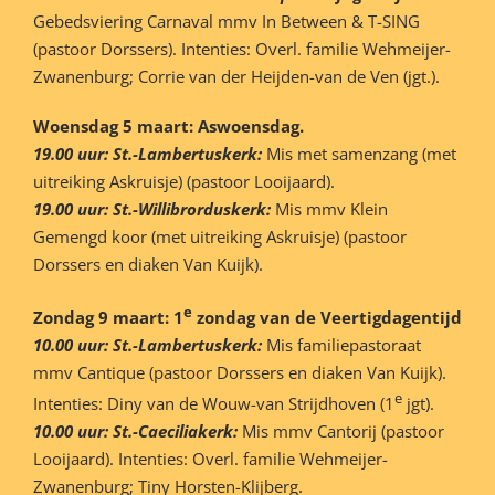
Gebedsviering Carnaval mmv In Between & T-SING
(pastoor Dorssers). Intenties: Overl. familie Wehmeijer-
Zwanenburg; Corrie van der Heijden-van de Ven (jgt.).
Woensdag 5 maart: Aswoensdag.
19.00 uur: St.-Lambertuskerk:
Mis met samenzang (met
uitreiking Askruisje) (pastoor Looijaard).
19.00 uur: St.-Willibrorduskerk:
Mis mmv Klein
Gemengd koor (met uitreiking Askruisje) (pastoor
Dorssers en diaken Van Kuijk).
e
Zondag 9 maart: 1
zondag van de Veertigdagentijd
10.00 uur: St.-Lambertuskerk:
Mis familiepastoraat
mmv Cantique (pastoor Dorssers en diaken Van Kuijk).
e
Intenties: Diny van de Wouw-van Strijdhoven (1
jgt).
10.00 uur: St.-Caeciliakerk:
Mis mmv Cantorij (pastoor
Looijaard). Intenties: Overl. familie Wehmeijer-
Zwanenburg; Tiny Horsten-Klijberg.