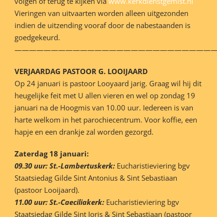
volgen of terug te kijken via
www.kerkdienstgemist.nl
Vieringen van uitvaarten worden alleen uitgezonden
indien de uitzending vooraf door de nabestaanden is
goedgekeurd.
———————————————————————————
VERJAARDAG PASTOOR G. LOOIJAARD
Op 24 januari is pastoor Looyaard jarig. Graag wil hij dit
heugelijke feit met U allen vieren en wel op zondag 19
januari na de Hoogmis van 10.00 uur. Iedereen is van
harte welkom in het parochiecentrum. Voor koffie, een
hapje en een drankje zal worden gezorgd.
Zaterdag 18 januari:
09.30 uur: St.-Lambertuskerk:
Eucharistieviering bgv
Staatsiedag Gilde Sint Antonius & Sint Sebastiaan
(pastoor Looijaard).
11.00 uur: St.-Caeciliakerk:
Eucharistieviering bgv
Staatsiedag Gilde Sint Joris & Sint Sebastiaan (pastoor