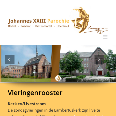
Ga
naar
inhoud
Vieringenrooster
Kerk-tv/Livestream
De zondagvieringen in de Lambertuskerk zijn live te