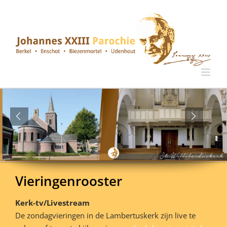
Ga
naar
inhoud
Vieringenrooster
Kerk-tv/Livestream
De zondagvieringen in de Lambertuskerk zijn live te