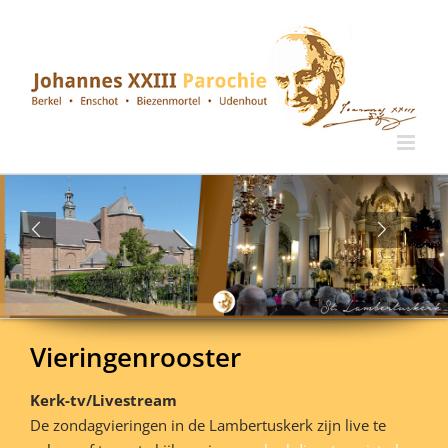
Ga
naar
inhoud
Vieringenrooster
Kerk-tv/Livestream
De zondagvieringen in de Lambertuskerk zijn live te