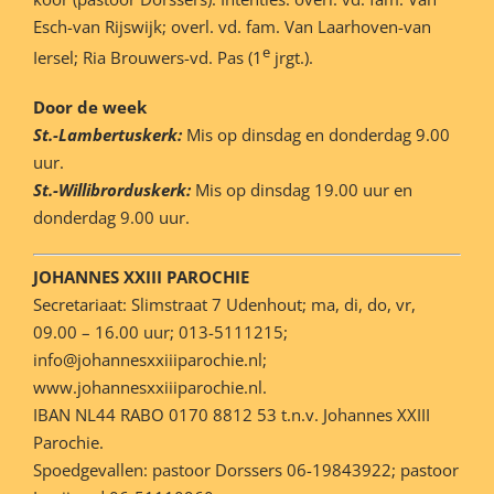
Esch-van Rijswijk; overl. vd. fam. Van Laarhoven-van
e
Iersel; Ria Brouwers-vd. Pas (1
jrgt.).
Door de week
St.-Lambertuskerk:
Mis op dinsdag en donderdag 9.00
uur.
St.-Willibrorduskerk:
Mis op dinsdag 19.00 uur en
donderdag 9.00 uur.
JOHANNES XXIII PAROCHIE
Secretariaat: Slimstraat 7 Udenhout; ma, di, do, vr,
09.00 – 16.00 uur; 013-5111215;
info@johannesxxiiiparochie.nl;
www.johannesxxiiiparochie.nl.
IBAN NL44 RABO 0170 8812 53 t.n.v. Johannes XXIII
Parochie.
Spoedgevallen: pastoor Dorssers 06-19843922; pastoor