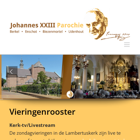
Ga
naar
inhoud
Vieringenrooster
Kerk-tv/Livestream
De zondagvieringen in de Lambertuskerk zijn live te