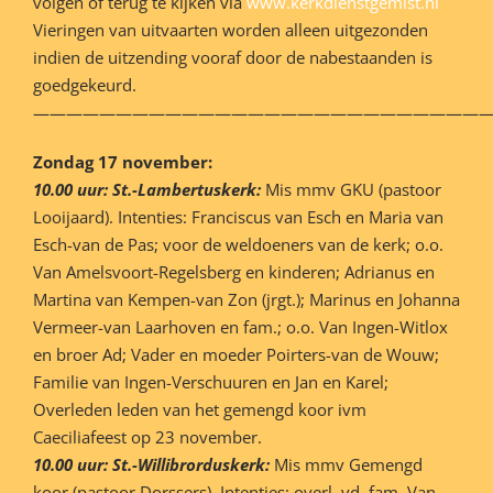
volgen of terug te kijken via
www.kerkdienstgemist.nl
Vieringen van uitvaarten worden alleen uitgezonden
indien de uitzending vooraf door de nabestaanden is
goedgekeurd.
———————————————————————————
Zondag 17 november:
10.00 uur: St.-Lambertuskerk:
Mis mmv GKU (pastoor
Looijaard). Intenties: Franciscus van Esch en Maria van
Esch-van de Pas; voor de weldoeners van de kerk; o.o.
Van Amelsvoort-Regelsberg en kinderen; Adrianus en
Martina van Kempen-van Zon (jrgt.); Marinus en Johanna
Vermeer-van Laarhoven en fam.; o.o. Van Ingen-Witlox
en broer Ad; Vader en moeder Poirters-van de Wouw;
Familie van Ingen-Verschuuren en Jan en Karel;
Overleden leden van het gemengd koor ivm
Caeciliafeest op 23 november.
10.00 uur: St.-Willibrorduskerk:
Mis mmv Gemengd
koor (pastoor Dorssers). Intenties: overl. vd. fam. Van