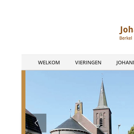
Ga
naar
inhoud
WELKOM
VIERINGEN
JOHANN