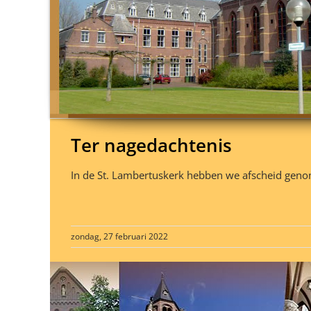
Ter nagedachtenis
In de St. Lambertuskerk hebben we afscheid geno
zondag, 27 februari 2022