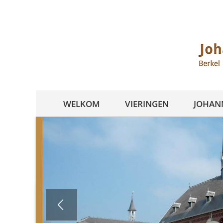
Ga
naar
inhoud
WELKOM
VIERINGEN
JOHANN