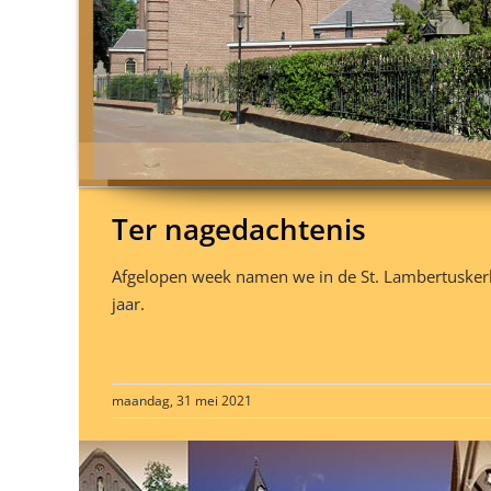
Ter nagedachtenis
Afgelopen week namen we in de St. Lambertuskerk
jaar.
maandag, 31 mei 2021