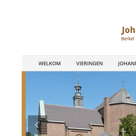
Ga
naar
inhoud
WELKOM
VIERINGEN
JOHANN