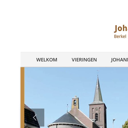
Ga
naar
inhoud
WELKOM
VIERINGEN
JOHANN