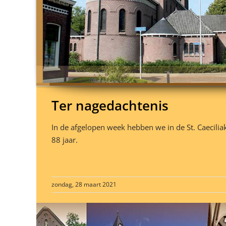
Ter nagedachtenis
In de afgelopen week hebben we in de St. Caecili
88 jaar.
zondag, 28 maart 2021