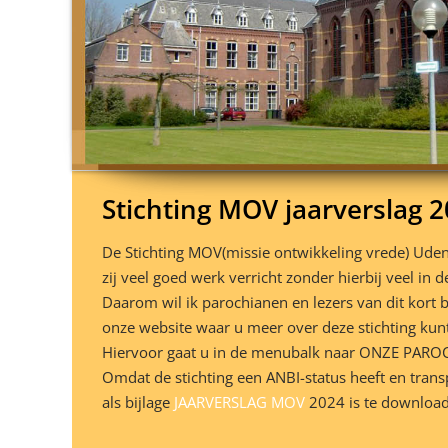
Stichting MOV jaarverslag 
De Stichting MOV(missie ontwikkeling vrede) Ude
zij veel goed werk verricht zonder hierbij veel in 
Daarom wil ik parochianen en lezers van dit kort b
onze website waar u meer over deze stichting kunt
Hiervoor gaat u in de menubalk naar ONZE PAROCH
Omdat de stichting een ANBI-status heeft en transpa
als bijlage
JAARVERSLAG MOV
2024 is te downloa