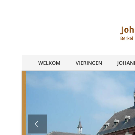
Ga
naar
inhoud
WELKOM
VIERINGEN
JOHANN