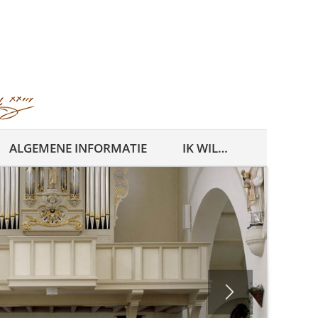
ALGEMENE INFORMATIE
IK WIL…