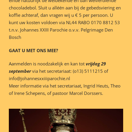
einde natuurlijk de welbekende en dan welverdiende
chocoladebol. Sluit u alléén aan bij de gebedsviering en
koffie achteraf, dan vragen wij u € 5 per persoon. U
kunt uw kosten voldoen via NL44 RABO 0170 8812 53
t.n.v. Johannes XXIII Parochie o.v.v. Pelgrimage Den
Bosch
GAAT U MET ONS MEE?
Aanmelden is noodzakelijk en kan tot
vrijdag 29
september
via het secretariaat: (o13) 5111215 of
info@johannesxxiiiparochie.nl
Meer informatie via het secretariaat, Ingrid Heuts, Theo
of Irene Schepens, of pastoor Marcel Dorssers.