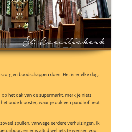
dszorg en boodschappen doen. Het is er elke dag,
n op het dak van de supermarkt, merk je niets
n het oude klooster, waar je ook een pandhof hebt
 zoveel spullen, vanwege eerdere verhuizingen. Ik
etonboor, en er is altijd wel iets te wensen voor