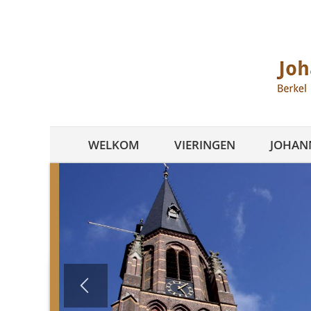
Ga
naar
inhoud
WELKOM
VIERINGEN
JOHANN