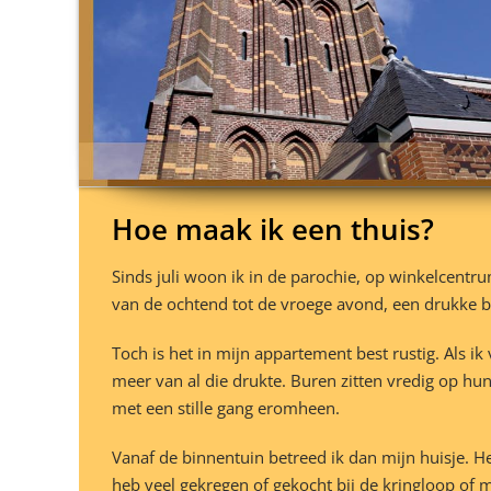
Hoe maak ik een thuis?
Sinds juli woon ik in de parochie, op winkelcent
van de ochtend tot de vroege avond, een drukke b
Toch is het in mijn appartement best rustig. Als i
meer van al die drukte. Buren zitten vredig op hu
met een stille gang eromheen.
Vanaf de binnentuin betreed ik dan mijn huisje. H
heb veel gekregen of gekocht bij de kringloop of m