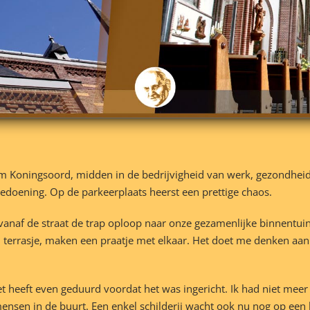
rum Koningsoord, midden in de bedrijvigheid van werk, gezondhei
edoening. Op de parkeerplaats heerst een prettige chaos.
k vanaf de straat de trap oploop naar onze gezamenlijke binnentui
n terrasje, maken een praatje met elkaar. Het doet me denken aa
et heeft even geduurd voordat het was ingericht. Ik had niet meer
ensen in de buurt. Een enkel schilderij wacht ook nu nog op een b