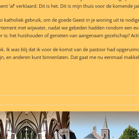
t ‘af’ verklaard. Dit is het. Dit is mijn thuis voor de komende ja
i katholiek gebruik, om de goede Geest in je woning uit te nodig
partement met wijwater, nadat we gebeden hadden rondom een evan
r is: het huishouden of genieten van aangenaam gezelschap? Acti
 ook. Ik was blij dat ik voor de komst van de pastoor had opgeruim
ijn, en anderen kunt binnenlaten. Dat gaat me nu eenmaal makkelij