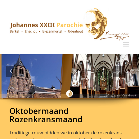
Ga
naar
inhoud
Oktobermaand
Rozenkransmaand
Traditiegetrouw bidden we in oktober de rozenkrans.