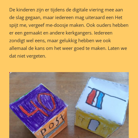
De kinderen zijn er tijdens de digitale viering mee aan
de slag gegaan, maar iedereen mag uiteraard een Het
spijt me, vergeef me-doosje maken. Ook ouders hebben
er een gemaakt en andere kerkgangers. Iedereen
zondigt wel eens, maar gelukkig hebben we ook
allemaal de kans om het weer goed te maken. Laten we
dat niet vergeten.