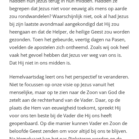
hadden hun Jezus terug in hun midden. Hadden ze
begrepen dat Jezus niet voor eeuwig als mens op aarde
zou rondwandelen? Waarschijnlijk niet, ook al had Jezus
bij zijn laatste avondmaal aangekondigd dat Hij zou
heengaan en dat de Helper, de heilige Geest zou worden
gezonden. Toen het gebeurde, veertig dagen na Pasen,
voelden de apostelen zich ontheemd. Zoals wij ook heel
vaak het gevoel hebben dat Jezus ver weg van ons is.
Dat Hij niet in ons midden is.
Hemelvaartsdag leert ons het perspectief te veranderen.
Niet te focussen op onze visie op Jezus vanuit het
menselijke, maar op te zien naar de Zoon van God die
zetelt aan de rechterhand van de Vader. Daar, op de
plaats die Hem van eeuwigheid toekomt, spreekt Hij
voor ons ten beste bij de Vader die Hij ons heeft
geopenbaard. Op die manier kunnen Vader en Zoon de
beloofde Geest zenden om voor altijd bij ons te blijven.
Na Hemelvaart kan het pas Pinksteren worden en de