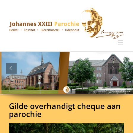
Ga
naar
inhoud
Gilde overhandigt cheque aan
parochie
Bekijk