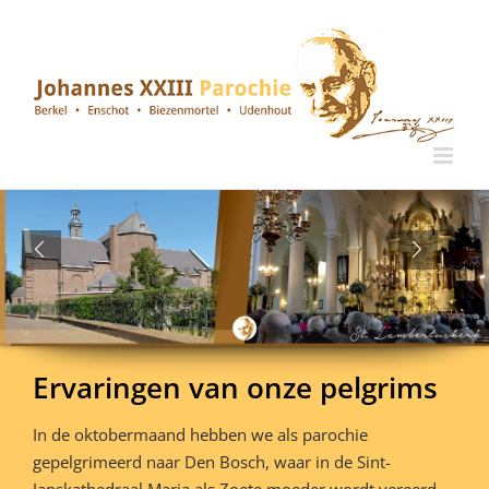
Ga
naar
inhoud
Ervaringen van onze pelgrims
In de oktobermaand hebben we als parochie
gepelgrimeerd naar Den Bosch, waar in de Sint-
Janskathedraal Maria als Zoete moeder wordt vereerd.