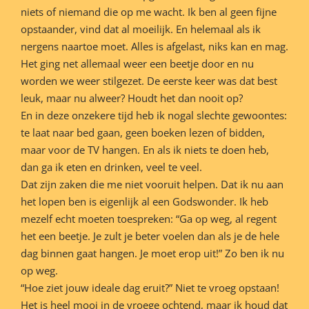
niets of niemand die op me wacht. Ik ben al geen fijne
opstaander, vind dat al moeilijk. En helemaal als ik
nergens naartoe moet. Alles is afgelast, niks kan en mag.
Het ging net allemaal weer een beetje door en nu
worden we weer stilgezet. De eerste keer was dat best
leuk, maar nu alweer? Houdt het dan nooit op?
En in deze onzekere tijd heb ik nogal slechte gewoontes:
te laat naar bed gaan, geen boeken lezen of bidden,
maar voor de TV hangen. En als ik niets te doen heb,
dan ga ik eten en drinken, veel te veel.
Dat zijn zaken die me niet vooruit helpen. Dat ik nu aan
het lopen ben is eigenlijk al een Godswonder. Ik heb
mezelf echt moeten toespreken: “Ga op weg, al regent
het een beetje. Je zult je beter voelen dan als je de hele
dag binnen gaat hangen. Je moet erop uit!” Zo ben ik nu
op weg.
“Hoe ziet jouw ideale dag eruit?” Niet te vroeg opstaan!
Het is heel mooi in de vroege ochtend, maar ik houd dat