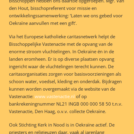
bisschoppen hebben ons daartoe opgeroepen. Mgr. Van
den Hout, bisschopreferent voor missie en
ontwikkelingssamenwerking: ‘Laten we ons gebed voor
Oekraïne aanvullen met een gift’.
Via het Europese katholieke caritasnetwerk helpt de
Bisschoppelijke Vastenactie met de opvang van de
enorme stroom vluchtelingen. In Oekraïne én in de
landen eromheen. Er is op diverse plaatsen opvang
ingericht waar de vluchtelingen terecht kunnen. De
caritasorganisaties zorgen voor basisvoorzieningen als
schoon water, voedsel, kleding en onderdak. Bijdragen
kunnen worden overgemaakt via de website van de
Vastenactie:
www.vastenactie.nl
of op
bankrekeningnummer NL21 INGB 000 000 58 50 t.n.v.
Vastenactie, Den Haag, o.v.v. collecte Oekraïne.
Ook Stichting Kerk in Nood is in Oekraïne actief. De
priesters en religieuzen daar, vaak al jarenlang