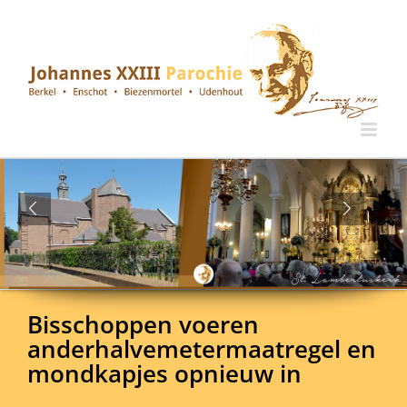
Ga
naar
inhoud
Bisschoppen voeren
anderhalvemetermaatregel en
mondkapjes opnieuw in