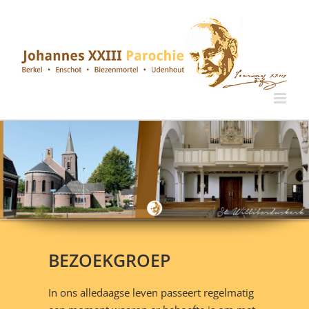
Ga
naar
inhoud
BEZOEKGROEP
In ons alledaagse leven passeert regelmatig