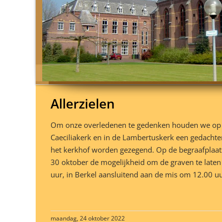
Allerzielen
Om onze overledenen te gedenken houden we op A
Caeciliakerk en in de Lambertuskerk een gedachten
het kerkhof worden gezegend. Op de begraafplaats
30 oktober de mogelijkheid om de graven te laten
uur, in Berkel aansluitend aan de mis om 12.00 u
maandag, 24 oktober 2022