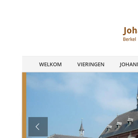
Ga
naar
inhoud
WELKOM
VIERINGEN
JOHANN