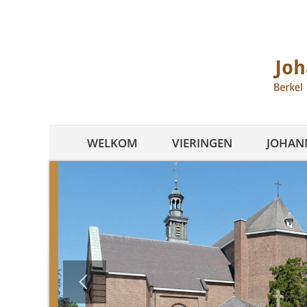
Ga
naar
inhoud
WELKOM
VIERINGEN
JOHANN