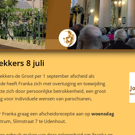
kkers 8 juli
ekkers-de Groot per 1 september afscheid als
de heeft Franka zich met overtuiging en toewijding
te zich door persoonlijke betrokkenheid, een groot
og voor individuele wensen van parochianen,
r Franka graag een afscheidsreceptie aan op
woensdag
trum, Slimstraat 7 te Udenhout.
igers gebruik maken van deze gelegenheid om Franka en