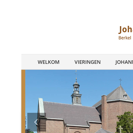
Ga
naar
inhoud
WELKOM
VIERINGEN
JOHANN