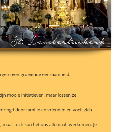
zorgen over groeiende eenzaamheid.
jn mooie initiatieven, maar lossen ze
omringd door familie en vrienden en voelt zich
or, maar toch kan het ons allemaal overkomen. Je