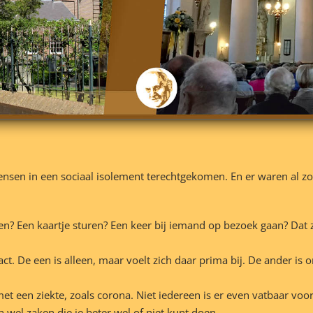
ensen in een sociaal isolement terechtgekomen. En er waren al 
? Een kaartje sturen? Een keer bij iemand op bezoek gaan? Dat zi
ct. De een is alleen, maar voelt zich daar prima bij. De ander is 
met een ziekte, zoals corona. Niet iedereen is er even vatbaar vo
n wel zaken die je beter wel of niet kunt doen.