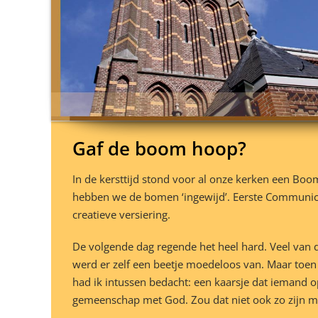
Gaf de boom hoop?
In de kersttijd stond voor al onze kerken een Bo
hebben we de bomen ‘ingewijd’. Eerste Communic
creatieve versiering.
De volgende dag regende het heel hard. Veel van de
werd er zelf een beetje moedeloos van. Maar toen 
had ik intussen bedacht: een kaarsje dat iemand 
gemeenschap met God. Zou dat niet ook zo zijn met