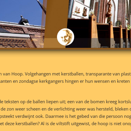
om van Hoop. Volgehangen met kerstballen, transparante van pla
anten en zondagse kerkgangers hingen er hun wensen en kreten 
 teksten op de ballen liepen uit; een van de bomen kreeg kortslui
de zon weer scheen en de verlichting weer was hersteld, bleken 
opsteekt verdwijnt ook. Daarmee is het gebed van die persoon no
 deze kerstballen? Al is de viltstift uitgewist, de hoop is niet 