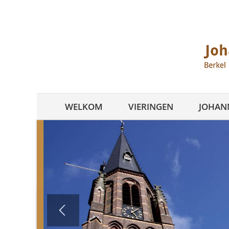
Ga
naar
inhoud
WELKOM
VIERINGEN
JOHANN