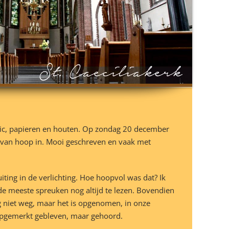
stic, papieren en houten. Op zondag 20 december
van hoop in. Mooi geschreven en vaak met
ting in de verlichting. Hoe hoopvol was dat? Ik
de meeste spreuken nog altijd te lezen. Bovendien
g niet weg, maar het is opgenomen, in onze
onopgemerkt gebleven, maar gehoord.