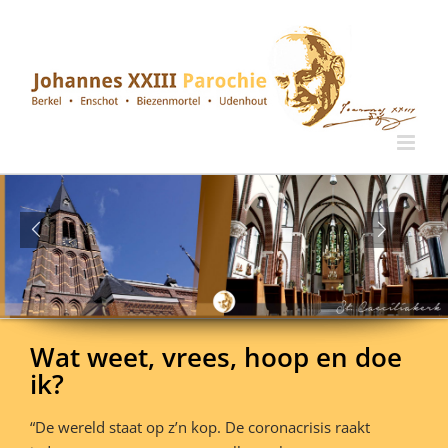
Ga
naar
inhoud
Wat weet, vrees, hoop en doe
ik?
“De wereld staat op z’n kop. De coronacrisis raakt