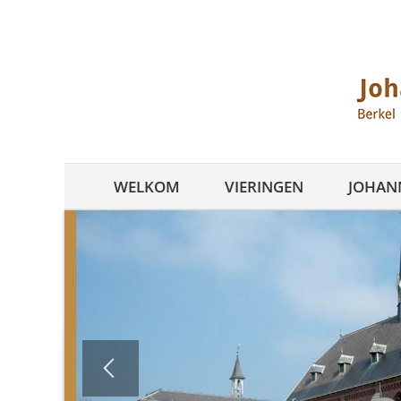
Ga
naar
inhoud
WELKOM
VIERINGEN
JOHANN