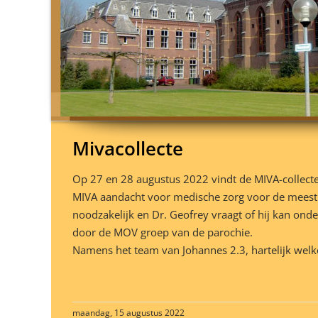
Mivacollecte
Op 27 en 28 augustus 2022 vindt de MIVA-collecte p
MIVA aandacht voor medische zorg voor de meest 
noodzakelijk en Dr. Geofrey vraagt of hij kan on
door de MOV groep van de parochie.
Namens het team van Johannes 2.3, hartelijk wel
maandag, 15 augustus 2022