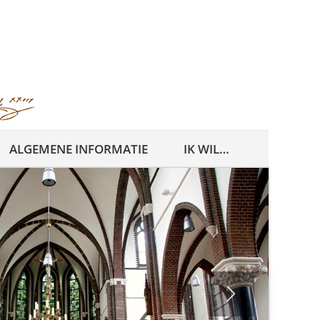
ALGEMENE INFORMATIE
IK WIL…