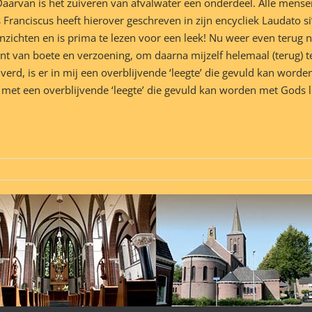
t. Daarvan is het zuiveren van afvalwater een onderdeel. Alle me
 Franciscus heeft hierover geschreven in zijn encycliek Laudato si’,
nzichten en is prima te lezen voor een leek! Nu weer even terug na
nt van boete en verzoening, om daarna mijzelf helemaal (terug) te
verd, is er in mij een overblijvende ‘leegte’ die gevuld kan worde
s met een overblijvende ‘leegte’ die gevuld kan worden met Gods l