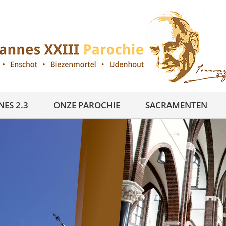
ES 2.3
ONZE PAROCHIE
SACRAMENTEN