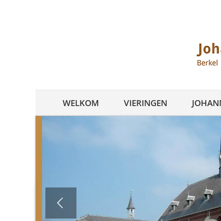
Ga
naar
inhoud
WELKOM
VIERINGEN
JOHANN