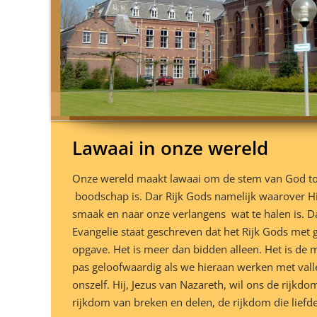
Lawaai in onze wereld
Onze wereld maakt lawaai om de stem van God to
boodschap is. Dar Rijk Gods namelijk waarover Hij
smaak en naar onze verlangens wat te halen is. Dat
Evangelie staat geschreven dat het Rijk Gods met
opgave. Het is meer dan bidden alleen. Het is de 
pas geloofwaardig als we hieraan werken met vall
onszelf. Hij, Jezus van Nazareth, wil ons de rijkd
rijkdom van breken en delen, de rijkdom die liefde