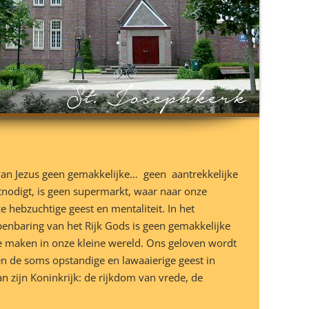
an Jezus geen gemakkelijke… geen aantrekkelijke
tnodigt, is geen supermarkt, waar naar onze
e hebzuchtige geest en mentaliteit. In het
penbaring van het Rijk Gods is geen gemakkelijke
te maken in onze kleine wereld. Ons geloven wordt
n de soms opstandige en lawaaierige geest in
an zijn Koninkrijk: de rijkdom van vrede, de