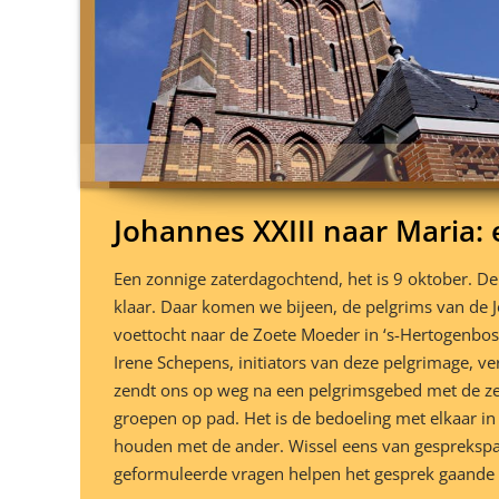
Johannes XXIII naar Maria: 
Een zonnige zaterdagochtend, het is 9 oktober. De k
klaar. Daar komen we bijeen, de pelgrims van de J
voettocht naar de Zoete Moeder in ‘s-Hertogenbosc
Irene Schepens, initiators van deze pelgrimage, 
zendt ons op weg na een pelgrimsgebed met de zeg
groepen op pad. Het is de bedoeling met elkaar in 
houden met de ander. Wissel eens van gesprekspar
geformuleerde vragen helpen het gesprek gaande