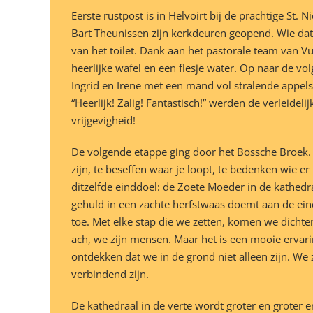
Eerste rustpost is in Helvoirt bij de prachtige St.
Bart Theunissen zijn kerkdeuren geopend. Wie dat
van het toilet. Dank aan het pastorale team van V
heerlijke wafel en een flesje water. Op naar de vo
Ingrid en Irene met een mand vol stralende appels
“Heerlijk! Zalig! Fantastisch!” werden de verleid
vrijgevigheid!
De volgende etappe ging door het Bossche Broek. 
zijn, te beseffen waar je loopt, te bedenken wie e
ditzelfde einddoel: de Zoete Moeder in de kathedr
gehuld in een zachte herfstwaas doemt aan de eind
toe. Met elke stap die we zetten, komen we dichter b
ach, we zijn mensen. Maar het is een mooie ervaring
ontdekken dat we in de grond niet alleen zijn. We
verbindend zijn.
De kathedraal in de verte wordt groter en groter e