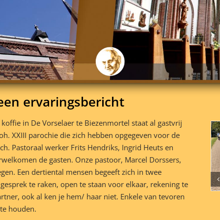
een ervaringsbericht
offie in De Vorselaer te Biezenmortel staat al gastvrij
oh. XXIII parochie die zich hebben opgegeven voor de
h. Pastoraal werker Frits Hendriks, Ingrid Heuts en
verwelkomen de gasten. Onze pastoor, Marcel Dorssers,
en. Een dertiental mensen begeeft zich in twee
gesprek te raken, open te staan voor elkaar, rekening te
tner, ook al ken je hem/ haar niet. Enkele van tevoren
 te houden.