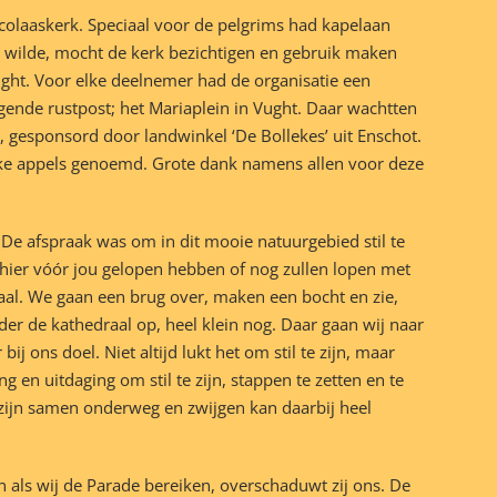
 Nicolaaskerk. Speciaal voor de pelgrims had kapelaan
 wilde, mocht de kerk bezichtigen en gebruik maken
ught. Voor elke deelnemer had de organisatie een
lgende rustpost; het Mariaplein in Vught. Daar wachtten
, gesponsord door landwinkel ‘De Bollekes’ uit Enschot.
elijke appels genoemd. Grote dank namens allen voor deze
De afspraak was om in dit mooie natuurgebied stil te
r hier vóór jou gelopen hebben of nog zullen lopen met
aal. We gaan een brug over, maken een bocht en zie,
er de kathedraal op, heel klein nog. Daar gaan wij naar
ij ons doel. Niet altijd lukt het om stil te zijn, maar
 en uitdaging om stil te zijn, stappen te zetten en te
 zijn samen onderweg en zwijgen kan daarbij heel
n als wij de Parade bereiken, overschaduwt zij ons. De