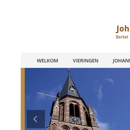
Ga
naar
inhoud
WELKOM
VIERINGEN
JOHANN