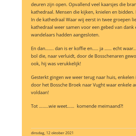
deuren zijn open. Opvallend veel kaarsjes die brand
kathedraal. Mensen die kijken, knielen en bidden
In de kathedraal Waar wij eerst in twee groepen 
kathedraal weer samen voor een gebed van dank en
wandelaars hadden aangesloten.
En dan……. dan is er koffie en….. ja …… echt waa
bol die, naar verluidt, door de Bosschenaren ge
ook, hij was verukkelijk!
Gesterkt gingen we weer terug naar huis, enkelen 
door het Bossche Broek naar Vught waar enkele au
voldaan!
Tot ……..wie weet…… komende meimaand?!
dinsdag, 12 oktober 2021