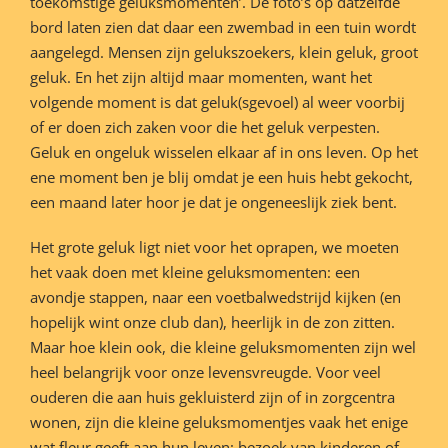
toekomstige geluksmomenten’. De foto’s op datzelfde
bord laten zien dat daar een zwembad in een tuin wordt
aangelegd. Mensen zijn gelukszoekers, klein geluk, groot
geluk. En het zijn altijd maar momenten, want het
volgende moment is dat geluk(sgevoel) al weer voorbij
of er doen zich zaken voor die het geluk verpesten.
Geluk en ongeluk wisselen elkaar af in ons leven. Op het
ene moment ben je blij omdat je een huis hebt gekocht,
een maand later hoor je dat je ongeneeslijk ziek bent.
Het grote geluk ligt niet voor het oprapen, we moeten
het vaak doen met kleine geluksmomenten: een
avondje stappen, naar een voetbalwedstrijd kijken (en
hopelijk wint onze club dan), heerlijk in de zon zitten.
Maar hoe klein ook, die kleine geluksmomenten zijn wel
heel belangrijk voor onze levensvreugde. Voor veel
ouderen die aan huis gekluisterd zijn of in zorgcentra
wonen, zijn die kleine geluksmomentjes vaak het enige
wat fleur geeft aan hun leven: bezoek van kinderen of